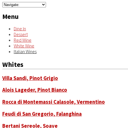
Menu
Dine In
Dessert
Red Wine
White Wine
Italian Wines
Whites
Villa Sandi, Pinot Grigio
Alois Lageder, Pinot Bianco
Rocca di Montemassi Calasole, Vermentino
Feudi di San Gregorio, Falanghina
Bertani Sereole, Soave