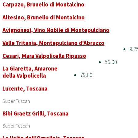
Carpazo, Brunello di Montalcino
Altesino, Brunello di Montalcino
Avignonesi, Vino Nobile di Montepulciano
Valle Tritania, Montepulciano d'Abruzzo
9.7
Cesari, Mara Valpolicella Ripasso
56.00
La Giaretta, Amarone
79.00
della Valpolicella
Lucente, Toscana
Super Tuscan
Bibi Graetz Grilli, Toscana
Super Tuscan