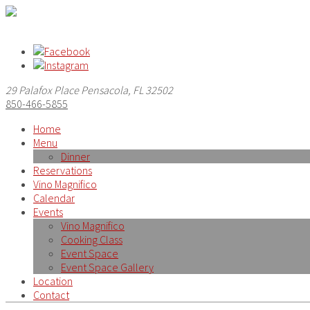
29 Palafox Place Pensacola, FL 32502
850-466-5855
Home
Menu
Dinner
Reservations
Vino Magnifico
Calendar
Events
Vino Magnifico
Cooking Class
Event Space
Event Space Gallery
Location
Contact